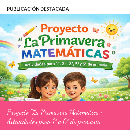
d
PUBLICACIÓN DESTACADA
a
s
Proyecto “La Primavera Matemática”:
Actividades para 1° a 6° de primaria