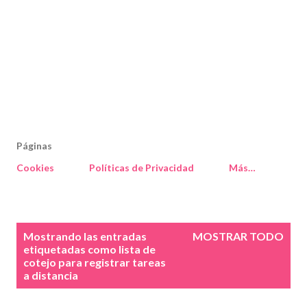
Páginas
Cookies
Políticas de Privacidad
Más…
E
Mostrando las entradas
MOSTRAR TODO
n
etiquetadas como
lista de
cotejo para registrar tareas
t
a distancia
r
a