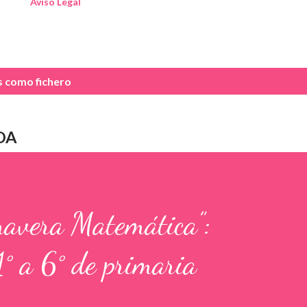
Aviso Legal
as como
fichero
DA
mavera Matemática”:
1° a 6° de primaria