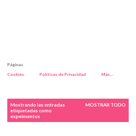
Páginas
Cookies
Políticas de Privacidad
Más…
E
Mostrando las entradas
MOSTRAR TODO
n
etiquetadas como
expeimentos
t
r
a