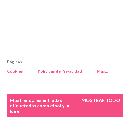
Páginas
Cookies
Políticas de Privacidad
Más…
E
Mostrando las entradas
MOSTRAR TODO
n
etiquetadas como
el sol y la
luna
t
r
a