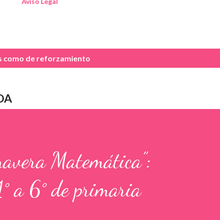
Aviso Legal
as como
de reforzamiento
DA
mavera Matemática”:
1° a 6° de primaria