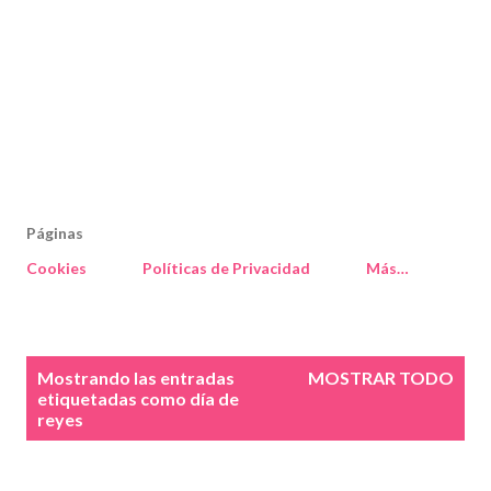
Páginas
Cookies
Políticas de Privacidad
Más…
E
Mostrando las entradas
MOSTRAR TODO
n
etiquetadas como
día de
reyes
t
r
a