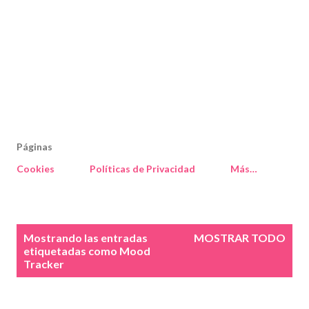
Páginas
Cookies
Políticas de Privacidad
Más…
E
Mostrando las entradas
MOSTRAR TODO
n
etiquetadas como
Mood
Tracker
t
r
a