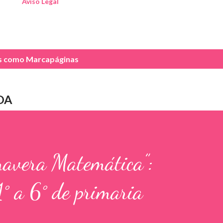
Aviso Legal
as como
Marcapáginas
DA
mavera Matemática”:
1° a 6° de primaria