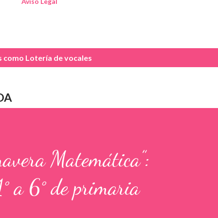
Aviso Legal
as como
Lotería de vocales
DA
mavera Matemática”:
1° a 6° de primaria