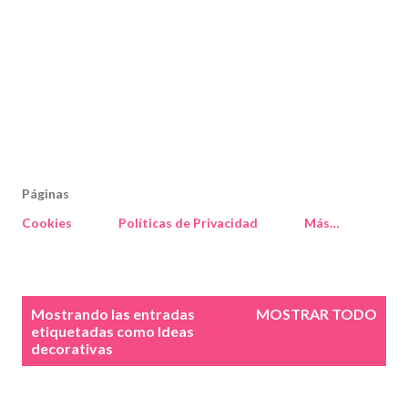
Páginas
Cookies
Políticas de Privacidad
Más…
E
Mostrando las entradas
MOSTRAR TODO
n
etiquetadas como
Ideas
decorativas
t
r
a