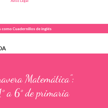
Aviso Legal
as como
Cuadernillos de inglés
DA
mavera Matemática”:
1° a 6° de primaria