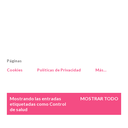
Páginas
Cookies
Políticas de Privacidad
Más…
E
Mostrando las entradas
MOSTRAR TODO
n
etiquetadas como
Control
de salud
t
r
a