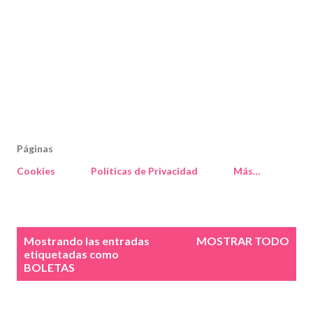
Páginas
Cookies
Políticas de Privacidad
Más…
E
Mostrando las entradas
MOSTRAR TODO
n
etiquetadas como
BOLETAS
t
r
a