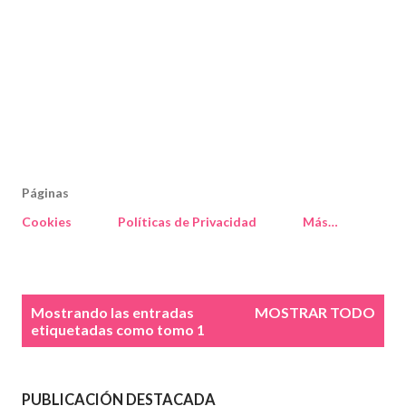
Páginas
Cookies
Políticas de Privacidad
Más…
E
Mostrando las entradas
MOSTRAR TODO
n
etiquetadas como
tomo 1
t
r
a
PUBLICACIÓN DESTACADA